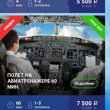
5 500
4
1-2
a
мин.
человека
6 500
a
ПОЛЕТ НА
АВИАТРЕНАЖЕРЕ 60
Подробнее
МИН.
7 500
60
1-3
a
мин.
человека
9 000
a