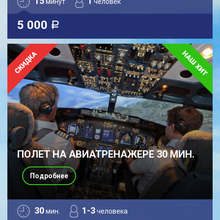
15
1
минут
человек
5 000
a
ПОЛЕТ НА АВИАТРЕНАЖЕРЕ 30 МИН.
Подробнее
30
1-3
мин.
человека