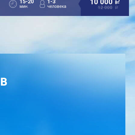
10 000
15-20
1-3
a
мин.
человека
12 000
a
ОВ