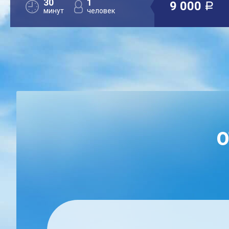
30
1
9 000
a
минут
человек
О
ЕН