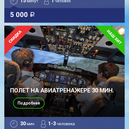
15
1
минут
человек
5 000
a
ПОЛЕТ НА АВИАТРЕНАЖЕРЕ 30 МИН.
Подробнее
30
1-3
мин.
человека