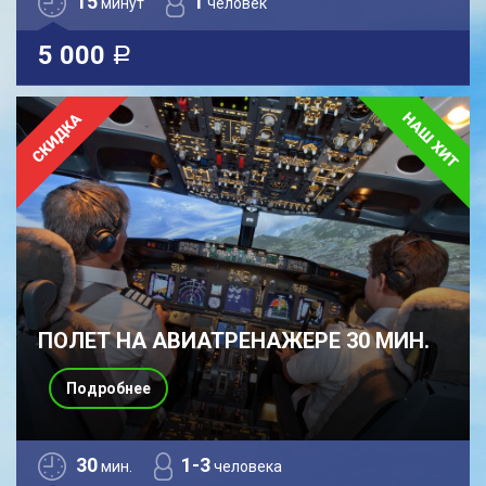
15
1
минут
человек
5 000
a
ПОЛЕТ НА АВИАТРЕНАЖЕРЕ 30 МИН.
Подробнее
30
1-3
мин.
человека