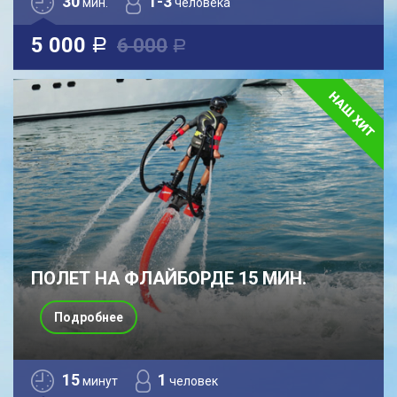
30
1-3
мин.
человека
5 000
6 000
a
a
ПОЛЕТ НА ФЛАЙБОРДЕ 15 МИН.
Подробнее
15
1
минут
человек