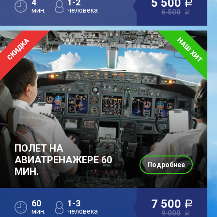
5 500
4
1-2
a
мин.
человека
6 500
a
ПОЛЕТ НА
АВИАТРЕНАЖЕРЕ 60
Подробнее
МИН.
7 500
60
1-3
a
мин.
человека
9 000
a