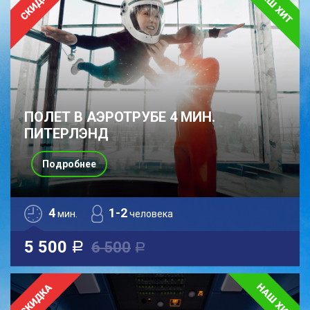
ПОЛЕТ В АЭРОТРУБЕ 4 МИН.
ПИТЕРЛЭНД
Подробнее
4
1-2
мин.
человека
5 500
6 500
a
a