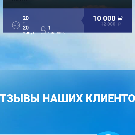
10 000
20
a
+
12 000
a
20
1
минут
человек
ТЗЫВЫ НАШИХ КЛИЕНТ