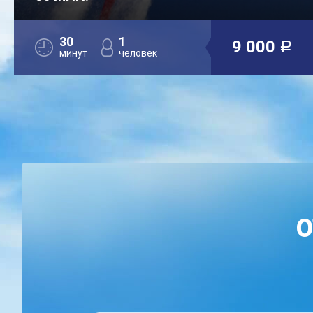
30
1
9 000
a
минут
человек
О