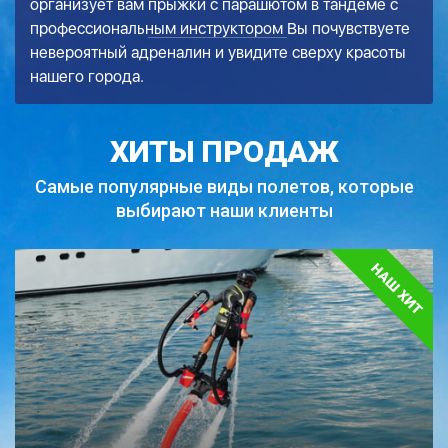
организует вам
прыжки с парашютом в тандеме с
профессиональным инструктором
Вы почувствуете
невероятный адреналин и увидите сверху красоты
нашего города.
ХИТЫ ПРОДАЖ
Самые популярные виды полетов,
которые
выбирают наши клиенты