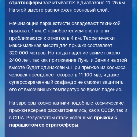
стратосферы
засчитывается в диапазоне 11-25 км.
На этой высоте расположен озоновый слой.
Начинающие парашютисты овладевают техникой
прыжка с 1 км. С приобретением опыта они
приближаются к отметке в 4 км. Теоретически
максимальная высота для прыжка составляет
320 000 метров. Но тогда падение займет около
2400 лет, так как притяжение Луны и Земли на этой
высоте будет одинаковым. При прыжке из космоса
человек преодолеет скорость 11 100 м/с, и даже
суперсовременный скафандр не сможет защитить
его от высочайших температур во время падения.
На заре эры космонавтики подобные космические
прыжки всерьез рассматривались, как в СССР, так и
в США. Результатом стали успешные
прыжки с
парашютом со стратосферы
.