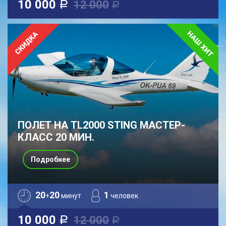
10 000
12 000
a
a
ПОЛЕТ НА TL2000 STING МАСТЕР-
КЛАСС 20 МИН.
Подробнее
20
20
1
+
минут
человек
10 000
12 000
a
a