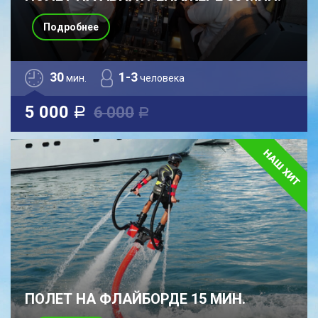
Подробнее
30
1-3
мин.
человека
5 000
6 000
a
a
ПОЛЕТ НА ФЛАЙБОРДЕ 15 МИН.