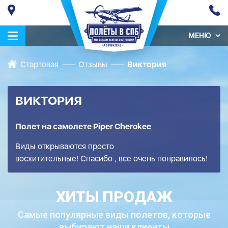
МЕНЮ
Стартовая
Отзывы
Виктория
ВИКТОРИЯ
Полет на самолете Piper Cherokee
Виды открываются просто
восхитительные! Спасибо , все очень понравилось!
ХИТЫ ПРОДАЖ
Самые популярные виды полетов,
которые
выбирают наши клиенты